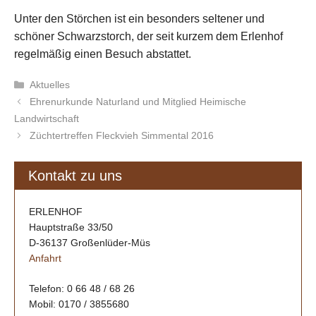
Unter den Störchen ist ein besonders seltener und
schöner Schwarzstorch, der seit kurzem dem Erlenhof
regelmäßig einen Besuch abstattet.
Kategorien
Aktuelles
Beitrags-
Ehrenurkunde Naturland und Mitglied Heimische
Navigation
Landwirtschaft
Züchtertreffen Fleckvieh Simmental 2016
Kontakt zu uns
ERLENHOF
Hauptstraße 33/50
D-36137 Großenlüder-Müs
Anfahrt
Telefon: 0 66 48 / 68 26
Mobil: 0170 / 3855680