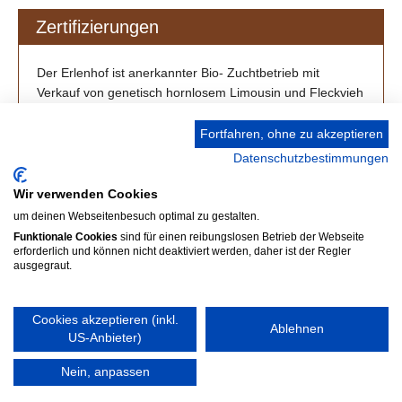
Zertifizierungen
Der Erlenhof ist anerkannter Bio- Zuchtbetrieb mit
Verkauf von genetisch hornlosem Limousin und Fleckvieh
/ Simmental aus Großenlüder-Müs bei Fulda.
Fortfahren, ohne zu akzeptieren
Datenschutzbestimmungen
Wir verwenden Cookies
um deinen Webseitenbesuch optimal zu gestalten.
Funktionale Cookies
sind für einen reibungslosen Betrieb der Webseite
erforderlich und können nicht deaktiviert werden, daher ist der Regler
ausgegraut.
Cookies akzeptieren (inkl.
Ablehnen
US-Anbieter)
Home
Links
Kontakt
Datenschutz
Impressum
Nein, anpassen
© 2026 Zuchtbetrieb Erlenhof