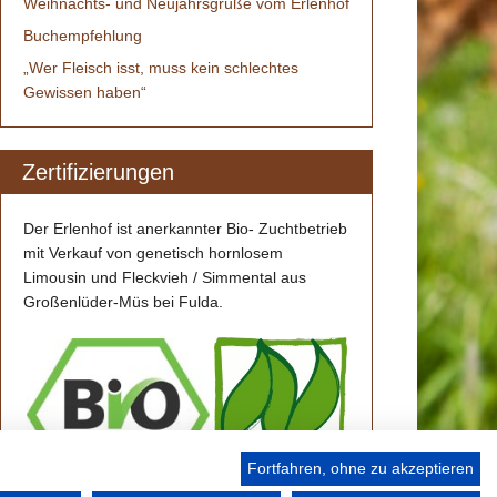
Weihnachts- und Neujahrsgrüße vom Erlenhof
Buchempfehlung
„Wer Fleisch isst, muss kein schlechtes
Gewissen haben“
Zertifizierungen
Der Erlenhof ist anerkannter Bio- Zuchtbetrieb
mit Verkauf von genetisch hornlosem
Limousin und Fleckvieh / Simmental aus
Großenlüder-Müs bei Fulda.
Fortfahren, ohne zu akzeptieren