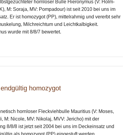
lbstgezüchteter hornloser Bulle Hieronymus (V: Holm-
K), M: Soraja, MV: Pompadour) ist seit 2010 bei uns im
atz. Er ist homozygot (PP), mittelrahmig und vererbt sehr
uskelung, Milchreichtum und Leichtkalbigkeit.
nymus wurde mit 8/8/7 bewertet.
s endgültig homozygot
netisch hornloser Fleckviehbulle Mauritius (V: Moses,
, M: Nicole, MV: Nikolaj, MVV: Jericho) mit der
ng 8/8/8 ist jetzt seit 2004 bei uns im Deckeinsatz und
gültig als homozygot (PP) eingestuft werden.