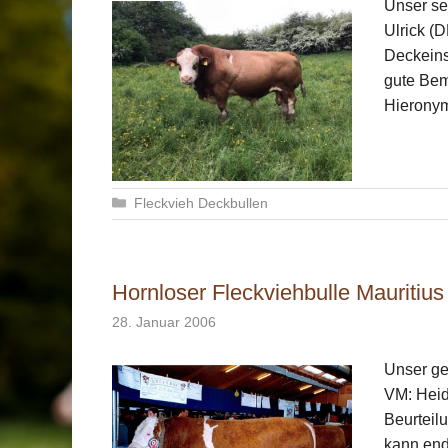
Unser se
Ulrick (D
Deckeins
gute Bem
Hiero
Kategorien
Fleckvieh Deckbullen
Hornloser Fleckviehbulle Mauritiu
28. Januar 2006
Unser ge
VM: Heidi
Beurteilu
kann end