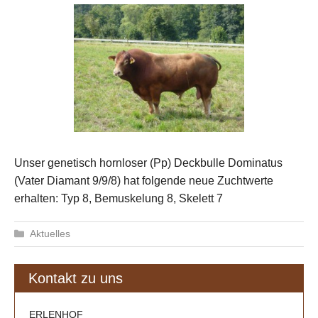
Unser genetisch hornloser (Pp) Deckbulle Dominatus
(Vater Diamant 9/9/8) hat folgende neue Zuchtwerte
erhalten: Typ 8, Bemuskelung 8, Skelett 7
Kategorien
Aktuelles
Kontakt zu uns
ERLENHOF