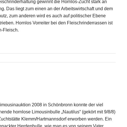
leischrinderhaltung gewinnt die Hornlos-Zucht stark an
g. Das liegt zum einen an der Arbeitswirtschaft und dem
hutz, zum anderen wird es auch auf politischer Ebene
rieben. Hornlos Vorreiter bei den Fleischrinderrassen ist
eh-Fleisch.
Limousinauktion 2008 in Schönbronn konnte der viel
hende hornlose Limousinbulle „Nautilus“ (gekört mit 9/8/8)
Zuchtstätte Klemm/Hartmannsdorf erworben werden. Ein
packter Herdenbulle, wie man es von seinem Vater