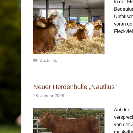
In der F
Bedeutun
Unfallsc
voran get
Fleckvi
Kategorien
Zuchtinfo
Neuer Herdenbulle „Nautilus“
28. Januar 2008
Auf der 
versprec
von der 
muskelbe