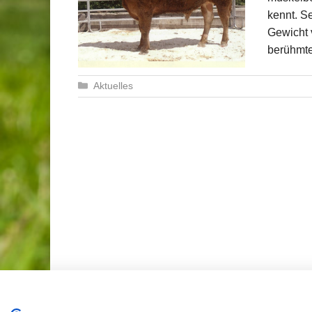
kennt. S
Gewicht 
berühmte
Kategorien
Aktuelles